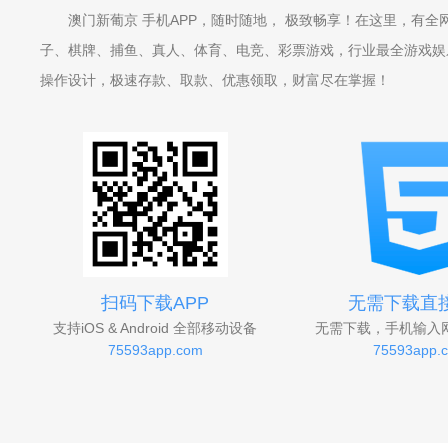
澳门新葡京 手机APP，随时随地， 极致畅享！在这里，有全
子、棋牌、捕鱼、真人、体育、电竞、彩票游戏，行业最全游戏娱乐
操作设计，极速存款、取款、优惠领取，财富尽在掌握！
扫码下载APP
无需下载直
支持iOS & Android 全部移动设备
无需下载，手机输入
75593app.com
75593app.